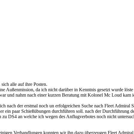
ich alle auf ihre Posten.
 Außenmission, da ich nicht darüber in Kenntnis gesetzt wurde löste
 war und nahm nach einer kurzen Beratung mit Kolonel Mc Loud kam i
ich nach der erstmal noch un erfolgreichen Suche nach Fleet Admiral S
er ein paar Schießübungen durchführen soll. nach der Durchführung 
 zu DS4 an welche ich wegen des Anflugverbotes noch nicht untersucht 
h einigen Verhandlungen konnten wir ihn dazu überzeugen Fleet Admira