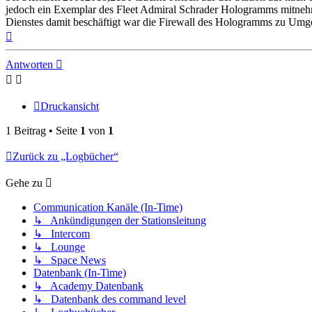
jedoch ein Exemplar des Fleet Admiral Schrader Hologramms mitneh
Dienstes damit beschäftigt war die Firewall des Hologramms zu Umg
Nach
oben
Antworten
Druckansicht
1 Beitrag • Seite
1
von
1
Zurück zu „Logbücher“
Gehe zu
Communication Kanäle (In-Time)
↳ Ankündigungen der Stationsleitung
↳ Intercom
↳ Lounge
↳ Space News
Datenbank (In-Time)
↳ Academy Datenbank
↳ Datenbank des command level