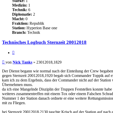
Stärke:
1
Medizin:
1
Technik:
6
Diplomatie:
2
Macht:
0
Fraktion:
Republik
Station:
Hyperion Base one
Branch:
Technik
Technisches Logbuch Sternzeit 20012018
Zitat
Beitrag
von
Nick Tanks
»
23012018,1829
Der Dienst begann wie normal nach der Einteilung der Crew begaben s
gegen Sternzeit 20012018,1920 begab sich Commander Toppik auf eine
kam ich zu dem Ergebnis, dass der Commander nicht auf der Station
Übernehmen muss.
da ich eine Mangelnde Disziplin der Truppen Feststellen konnte habe 
weiteres zusammentreffen mit einem Tox oder einem Falschen Schrad
Nummer 1 der Station danach ordnete er eine weitere Rettungsmission
mit zu Fliegen.
bei Sternzeit 20012018,2130 tauchte Krisch auf der Station auf nac