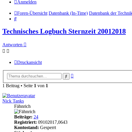
Anmelden
Foren-Übersicht
Datenbank (In-Time)
Datenbank der Techni
Suche
Technisches Logbuch Sternzeit 20012018
Antworten
Druckansicht
Erweiterte
Suche
Suche
1 Beitrag • Seite
1
von
1
Nick Tanks
Fähnrich
Beiträge:
24
Registriert:
09102017,0643
Kontostand:
Gesperrt