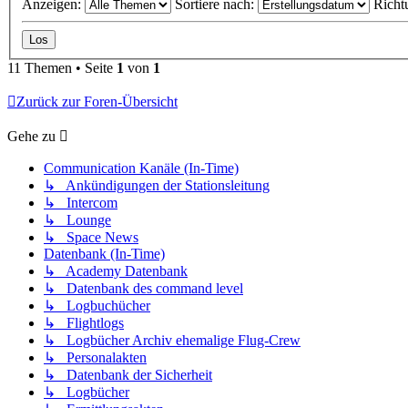
Anzeigen:
Sortiere nach:
Richt
11 Themen • Seite
1
von
1
Zurück zur Foren-Übersicht
Gehe zu
Communication Kanäle (In-Time)
↳ Ankündigungen der Stationsleitung
↳ Intercom
↳ Lounge
↳ Space News
Datenbank (In-Time)
↳ Academy Datenbank
↳ Datenbank des command level
↳ Logbuchücher
↳ Flightlogs
↳ Logbücher Archiv ehemalige Flug-Crew
↳ Personalakten
↳ Datenbank der Sicherheit
↳ Logbücher