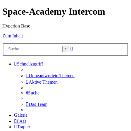
Space-Academy Intercom
Hyperion Base
Zum Inhalt
Erweiterte
Suche
Suche
Schnellzugriff
Unbeantwortete Themen
Aktive Themen
Suche
Das Team
Galerie
FAQ
Trapter