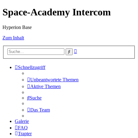
Space-Academy Intercom
Hyperion Base
Zum Inhalt
Erweiterte
Suche
Suche
Schnellzugriff
Unbeantwortete Themen
Aktive Themen
Suche
Das Team
Galerie
FAQ
Trapter