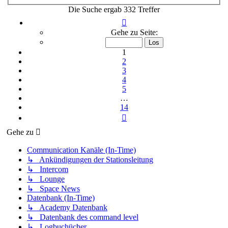
Die Suche ergab 332 Treffer
Seite
1
Gehe zu Seite:
von
14
1
2
3
4
5
…
14
Nächste
Gehe zu
Communication Kanäle (In-Time)
↳ Ankündigungen der Stationsleitung
↳ Intercom
↳ Lounge
↳ Space News
Datenbank (In-Time)
↳ Academy Datenbank
↳ Datenbank des command level
↳ Logbuchücher