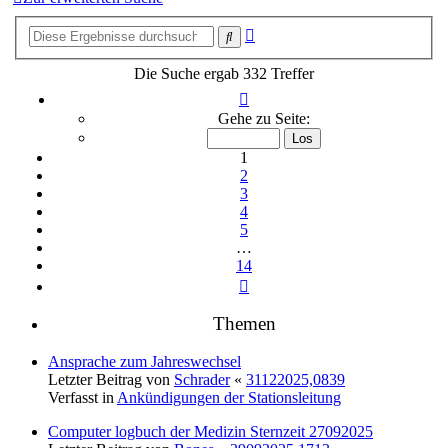
Erweiterte
Suche
Suche
Die Suche ergab 332 Treffer
Seite
1
Gehe zu Seite:
von
14
1
2
3
4
5
…
14
Nächste
Themen
Ansprache zum Jahreswechsel
Letzter Beitrag von
Schrader
«
31122025,0839
Verfasst in
Ankündigungen der Stationsleitung
Computer logbuch der Medizin Sternzeit 27092025