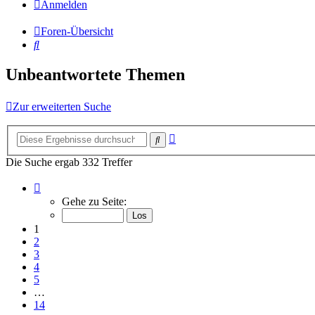
Anmelden
Foren-Übersicht
Suche
Unbeantwortete Themen
Zur erweiterten Suche
Erweiterte
Suche
Suche
Die Suche ergab 332 Treffer
Seite
1
Gehe zu Seite:
von
14
1
2
3
4
5
…
14