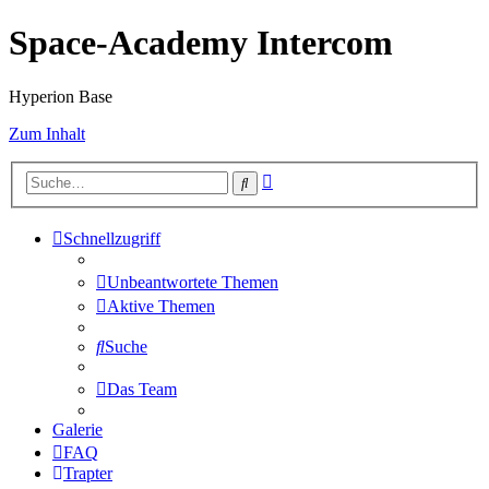
Space-Academy Intercom
Hyperion Base
Zum Inhalt
Erweiterte
Suche
Suche
Schnellzugriff
Unbeantwortete Themen
Aktive Themen
Suche
Das Team
Galerie
FAQ
Trapter