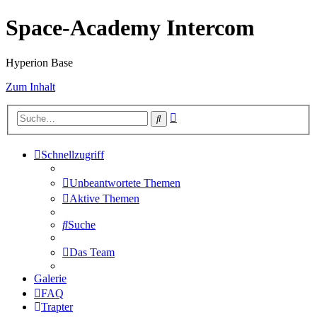
Space-Academy Intercom
Hyperion Base
Zum Inhalt
Erweiterte
Suche
Suche
Schnellzugriff
Unbeantwortete Themen
Aktive Themen
Suche
Das Team
Galerie
FAQ
Trapter