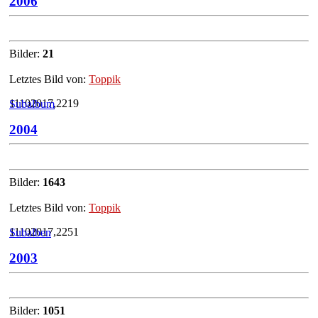
2006
Bilder:
21
Letztes Bild von:
Toppik
11102017,2219
Subalbum
2004
Bilder:
1643
Letztes Bild von:
Toppik
11102017,2251
Subalben
2003
Bilder:
1051