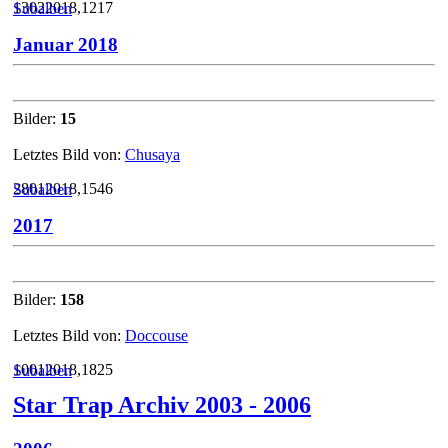
13022018,1217
Subalben
Januar 2018
Bilder:
15
Letztes Bild von:
Chusaya
28012018,1546
Subalben
2017
Bilder:
158
Letztes Bild von:
Doccouse
10012018,1825
Subalben
Star Trap Archiv 2003 - 2006