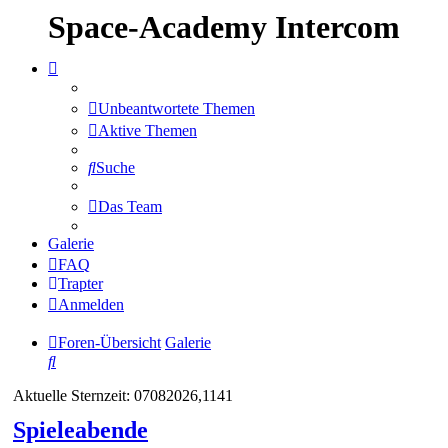
Space-Academy Intercom
Unbeantwortete Themen
Aktive Themen
Suche
Das Team
Galerie
FAQ
Trapter
Anmelden
Foren-Übersicht
Galerie
Suche
Aktuelle Sternzeit: 07082026,1141
Spieleabende